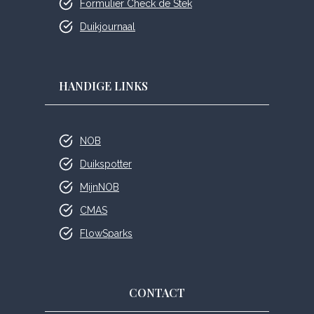
Formulier Check de Stek
Duikjournaal
HANDIGE LINKS
NOB
Duikspotter
MijnNOB
CMAS
FlowSparks
CONTACT