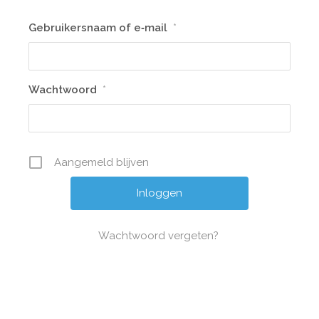
Gebrui­kers­naam of e‑mail
*
Wacht­woord
*
Aange­meld blijven
Wacht­woord vergeten?