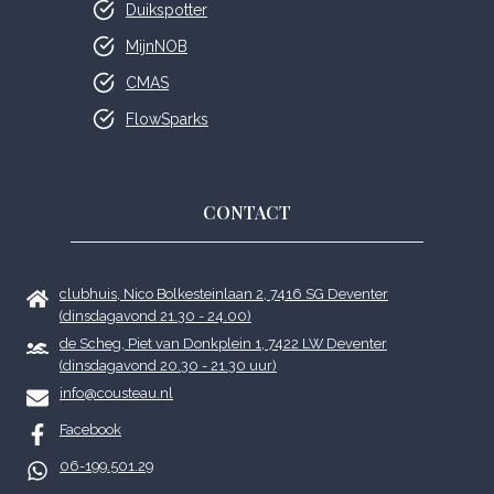
Duikspotter
MijnNOB
CMAS
FlowSparks
CONTACT
clubhuis, Nico Bolkesteinlaan 2, 7416 SG Deventer
(dinsdagavond 21.30 - 24.00)
de Scheg, Piet van Donkplein 1, 7422 LW Deventer
(dinsdagavond 20.30 - 21.30 uur)
info@cousteau.nl
Facebook
06-199.501.29