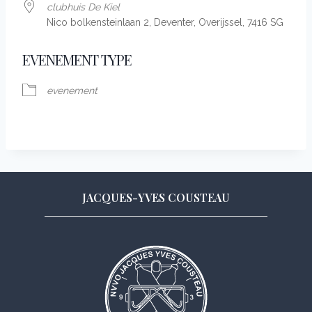
club­huis De Kiel
Nico bolken­stein­laan 2, Deventer, Over­ijssel, 7416 SG
EVENEMENT TYPE
evene­ment
JACQUES-YVES COUSTEAU