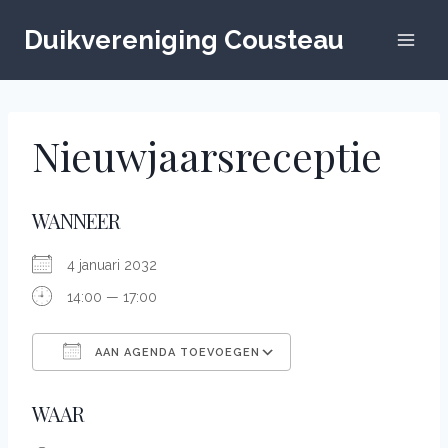
Doorgaan
naar
Duikvereniging Cousteau
inhoud
Nieuwjaarsreceptie
WANNEER
4 januari 2032
14:00 — 17:00
AAN AGENDA TOEVOEGEN
Down­load ICS
Google Calendar
WAAR