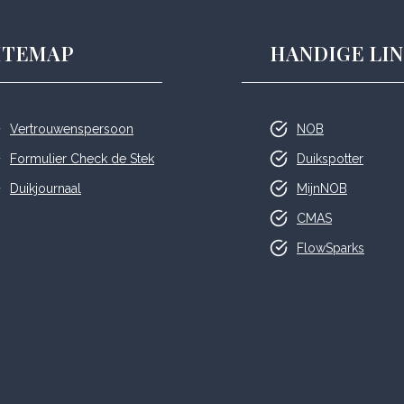
ITEMAP
HANDIGE LIN
Vertrouwenspersoon
NOB
Formulier Check de Stek
Duikspotter
Duikjournaal
MijnNOB
CMAS
FlowSparks