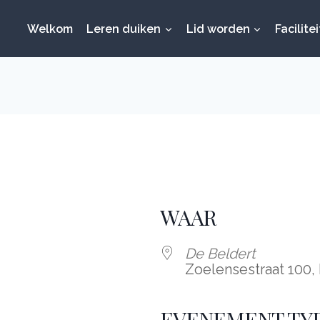
Welkom
Leren duiken
Lid worden
Facilite
WAAR
De Beldert
Zoelen­se­straat 100
EVENEMENT TY