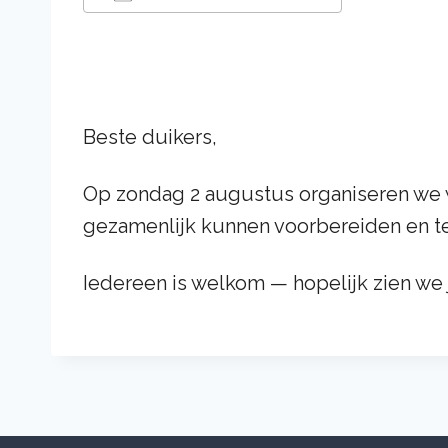
Down­load ICS
Google C
Beste duikers,
Op zondag 2 augustus orga­ni­seren we w
geza­men­lijk kunnen voor­be­reiden en t
Iedereen is welkom — hope­lijk zien we j