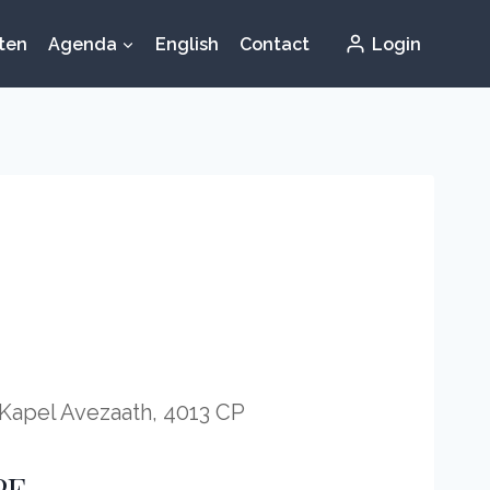
iten
Agenda
English
Contact
Login
, Kapel Avezaath, 4013 CP
PE