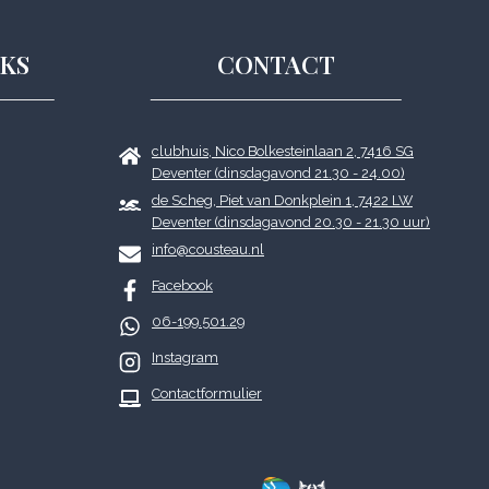
KS
CONTACT
clubhuis, Nico Bolkesteinlaan 2, 7416 SG
Deventer (dinsdagavond 21.30 - 24.00)
de Scheg, Piet van Donkplein 1, 7422 LW
Deventer (dinsdagavond 20.30 - 21.30 uur)
info@cousteau.nl
Facebook
06-199.501.29
Instagram
Contactformulier