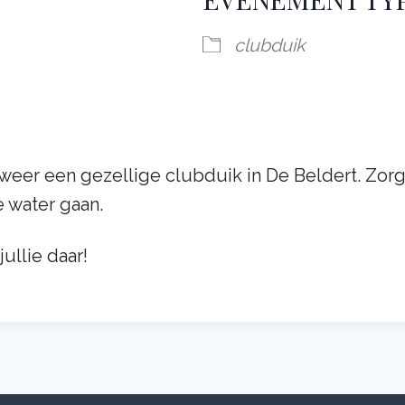
alendar
iCalendar
Offic
club­duik
eer een gezel­lige club­duik in De Beldert. Zorg
e water gaan.
ullie daar!