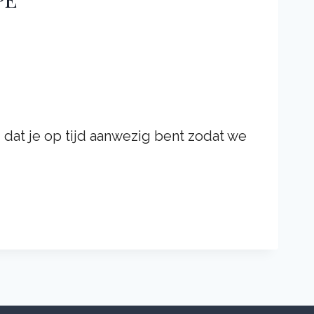
e 365
Outlook Live
 dat je op tijd aanwezig bent zodat we