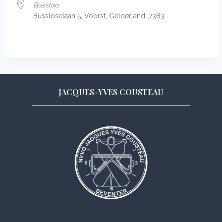
Bussloo
Busslo­selaan 5, Voorst, Gelder­land, 7383
JACQUES-YVES COUSTEAU