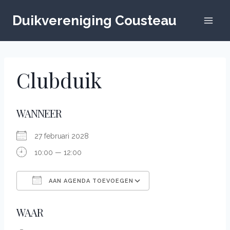
Doorgaan
naar
Duikvereniging Cousteau
inhoud
Clubduik
WANNEER
27 februari 2028
10:00 — 12:00
AAN AGENDA TOEVOEGEN
Down­load ICS
Google Calendar
WAAR