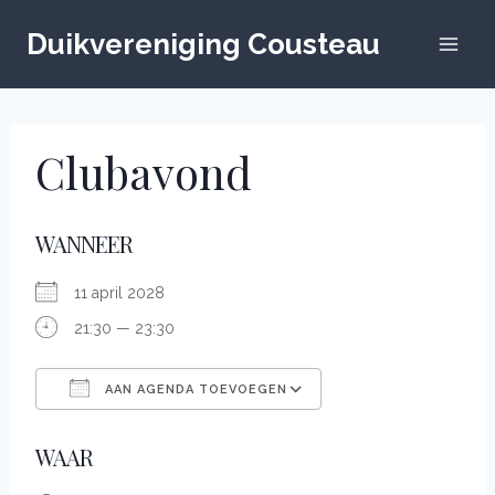
Doorgaan
naar
Duikvereniging Cousteau
inhoud
Clubavond
WANNEER
11 april 2028
21:30 — 23:30
AAN AGENDA TOEVOEGEN
Down­load ICS
Google Calendar
WAAR