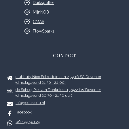
Duikspotter
MijnNOB
CMAS
FlowSparks
CONTACT
clubhuis, Nico Bolkesteinlaan 2, 7416 SG Deventer
(dinsdagavond 21.30 - 24.00)
de Scheg, Piet van Donkplein 1, 7422 LW Deventer
(dinsdagavond 20.30 - 21.30 uur)
info@cousteau.nl
Facebook
06-199.501.29