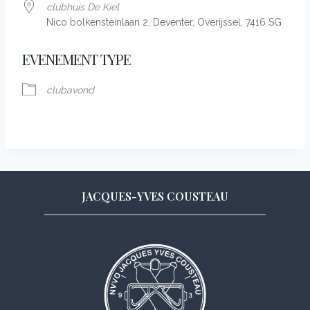
club­huis De Kiel
Nico bolken­stein­laan 2, Deventer, Over­ijssel, 7416 SG
EVENEMENT TYPE
club­avond
JACQUES-YVES COUSTEAU